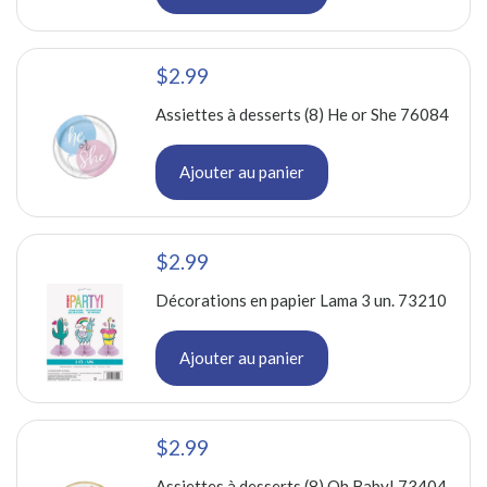
$2.99
Assiettes à desserts (8) He or She 76084
Ajouter au panier
$2.99
Décorations en papier Lama 3 un. 73210
Ajouter au panier
$2.99
Assiettes à desserts (8) Oh Baby! 73404