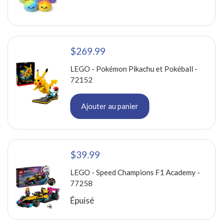
$269.99
LEGO - Pokémon Pikachu et Pokéball -
72152
Ajouter au panier
$39.99
LEGO - Speed Champions F1 Academy -
77258
Épuisé