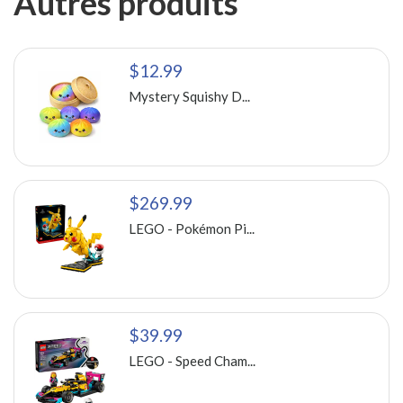
Autres produits
$12.99
Mystery Squishy D...
$269.99
LEGO - Pokémon Pi...
$39.99
LEGO - Speed Cham...