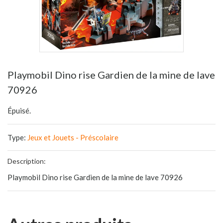
Playmobil Dino rise Gardien de la mine de lave
70926
Épuisé.
Type:
Jeux et Jouets - Préscolaire
Description:
Playmobil Dino rise Gardien de la mine de lave 70926