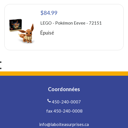
$84.99
LEGO - Pokémon Eevee - 72151
Épuisé
Coordonnées
450-240-0007
fax 450-240-0008
info@laboiteasurprises.ca